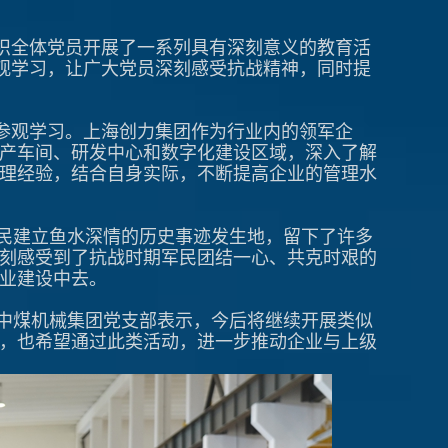
织全体党员开展了一系列具有深刻意义的教育活
参观学习，让广大党员深刻感受抗战精神，同时提
参观学习。上海创力集团作为行业内的领军企
产车间、研发中心和数字化建设区域，深入了解
理经验，结合自身实际，不断提高企业的管理水
民建立鱼水深情的历史事迹发生地，留下了许多
刻感受到了抗战时期军民团结一心、共克时艰的
业建设中去。
中煤机械集团党支部表示，今后将继续开展类似
，也希望通过此类活动，进一步推动企业与上级