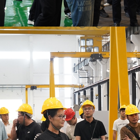
营销与
新闻资讯
产品中心
Market