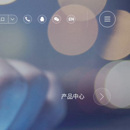
入口
产品中心