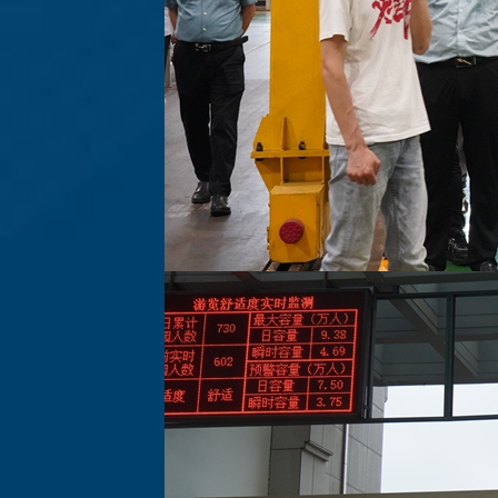
Home
About