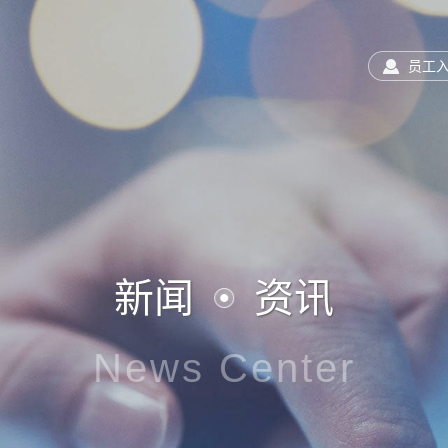
员工
新闻
资讯
News Center