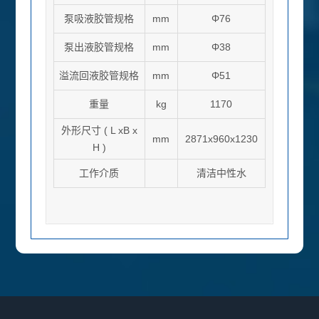
泵吸液胶管规格
mm
Φ76
泵出液胶管规格
mm
Φ38
溢流回液胶管规格
mm
Φ51
重量
kg
1170
外形尺寸
( L xB x
mm
2871x960x1230
H )
工作介质
清洁
中性水