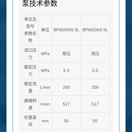
泵技术参数
单位及
型号
单位
BPW200/6.3L
BPW200/5.5L
参数名
称
进口压
MPa
常压
常压
力
额定压
中煤概
新闻资
MPa
6.3
5.5
首页
产品中心
力
况
讯
额定流
Home
Products
L/min
200
200
About
News
量
曲轴转
r/min
517
517
速
柱塞直
mm
50
50
径