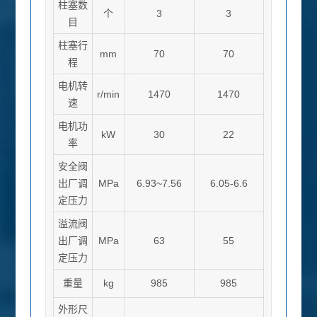
柱塞数
个
3
3
目
柱塞行
mm
70
70
程
电机转
r/min
1470
1470
速
电机功
kW
30
22
率
安全阀
出厂调
MPa
6
.
93~7.56
6.
05-6.
6
定压力
溢流阀
出厂调
MPa
63
55
定压力
重量
kg
985
985
外形尺